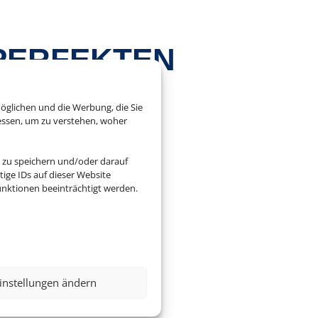
 PERFEKTEN
ISE
öglichen und die Werbung, die Sie
essen, um zu verstehen, woher
 zu speichern und/oder darauf
ige IDs auf dieser Website
aler Flexibilität. Die
nktionen beeinträchtigt werden.
uns.

instellungen ändern