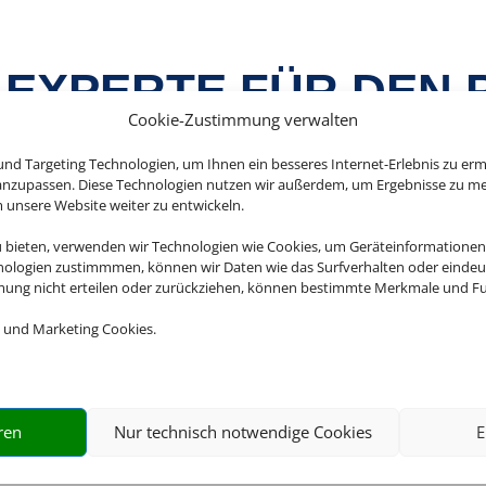
-EXPERTE FÜR DEN
Cookie-Zustimmung verwalten
LAUB MIT BAHNANRE
nd Targeting Technologien, um Ihnen ein besseres Internet-Erlebnis zu erm
 anzupassen. Diese Technologien nutzen wir außerdem, um Ergebnisse zu m
nsere Website weiter zu entwickeln.
u bieten, verwenden wir Technologien wie Cookies, um Geräteinformationen
nologien zustimmmen, können wir Daten wie das Surfverhalten oder eindeut
eise selbst zusammen und profitieren Sie dabei von maxim
mmung nicht erteilen oder zurückziehen, können bestimmte Merkmale und Fu
ten Hotelangebote für Ihren Urlaub finden Sie dabei bei 
 und Marketing Cookies.

ren
Nur technisch notwendige Cookies
E