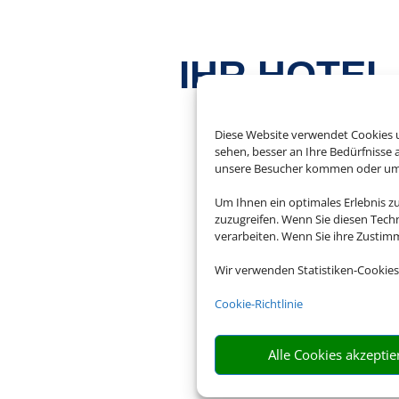
IHR HOTEL
UR
Diese Website verwendet Cookies u
sehen, besser an Ihre Bedürfnisse
unsere Besucher kommen oder um u
Um Ihnen ein optimales Erlebnis z
zuzugreifen. Wenn Sie diesen Tech
Bauen Sie sich Ihre R
verarbeiten. Wenn Sie ihre Zusti
bes
Wir verwenden Statistiken-Cookies
Cookie-Richtlinie

Alle Cookies akzeptie